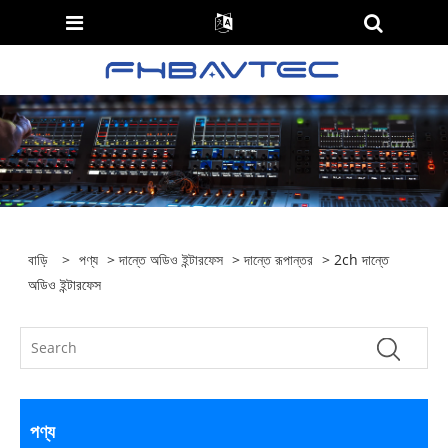
বাড়ি
>
পণ্য
>
দান্তে অডিও ইন্টারফেস
>
দান্তে রূপান্তর
> 2ch দান্তে
অডিও ইন্টারফেস
পণ্য