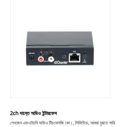
2ch দান্তে অডিও ইন্টারফেস
শেনজেন এফএইচবি অডিও টিচনোলজি কো।, লিমিটেডে, আমরা বুঝতে পারি