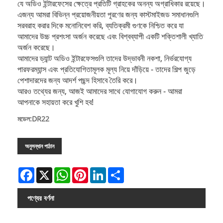
যে অডিও ইন্টারফেসের ক্ষেত্রে প্রতিটি গ্রাহকের অনন্য অগ্রাধিকার রয়েছে।
এজন্য আমরা বিভিন্ন প্রয়োজনীয়তা পূরণের জন্য কাস্টমাইজড সমাধানগুলি
সরবরাহ করার দিকে মনোনিবেশ করি, ব্যতিক্রমী গুণকে নিশ্চিত করে যা
আমাদের উচ্চ প্রশংসা অর্জন করেছে এবং বিশ্বব্যাপী একটি শক্তিশালী খ্যাতি
অর্জন করেছে।
আমাদের ড্যান্ট অডিও ইন্টারফেসগুলি তাদের উদ্ভাবনী নকশা, নির্ভরযোগ্য
পারফরম্যান্স এবং প্রতিযোগিতামূলক মূল্য নিয়ে দাঁড়িয়ে - তাদের শিল্প জুড়ে
পেশাদারদের জন্য আদর্শ পছন্দ হিসাবে তৈরি করে।
আরও তথ্যের জন্য, আজই আমাদের সাথে যোগাযোগ করুন - আমরা
আপনাকে সহায়তা করে খুশি হব!
মডেল:DR22
অনুসন্ধান পাঠান
Facebook
X
WhatsApp
Pinterest
LinkedIn
Share
পণ্যের বর্ণনা