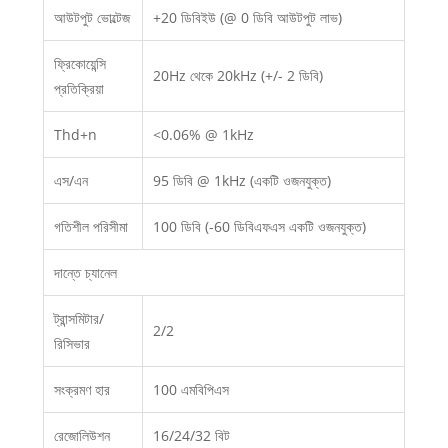
আউটপুট ভোল্টেজ
+20 ডিবিইউ (@ 0 ডিবি আউটপুট লাভ)
ফ্রিকোয়েন্সি
20Hz থেকে 20kHz (+/- 2 ডিবি)
প্রতিক্রিয়া
Thd+n
<0.06% @ 1kHz
এস/এন
95 ডিবি @ 1kHz (একটি ওজনযুক্ত)
গতিশীল পরিসীমা
100 ডিবি (-60 ডিবিএফএস একটি ওজনযুক্ত)
দান্তে চ্যানেল
ট্রান্সমিটার/
2/2
রিসিভার
সংক্রমণ হার
100 এমবিপিএস
রেজোলিউশন
16/24/32 বিট