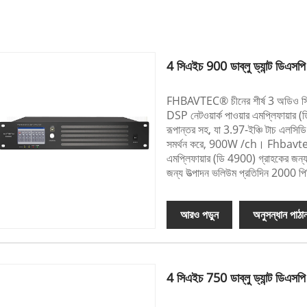
4 সিএইচ 900 ডাব্লু ড্যান্ট ডিএসপি ন
FHBAVTEC® চীনের শীর্ষ 3 অডি
DSP নেটওয়ার্ক পাওয়ার এমপ্লিফায়ার 
রূপান্তর সহ, যা 3.97-ইঞ্চি টাচ এলসিডি স
সমর্থন করে, 900W /ch। Fhbavtec® 4 
এমপ্লিফায়ার (ডি 4900) গ্রাহকের জন
জন্য উত্পাদন ভলিউম প্রতিদিন 2000 
আরও পড়ুন
অনুসন্ধান পাঠা
4 সিএইচ 750 ডাব্লু ড্যান্ট ডিএসপি ন