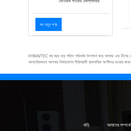
নেটওয়ার্ক পাওয়ার এমপ্লিফায়ার
সব নতুন পণ্য
FHBAVTEC বহু বছর ধরে শক্তি পরিবর্ধক উৎপাদন করে আসছে এবং চীনের পেশাদা
আন্তরিকভাবে আপনার নির্ভরযোগ্য দীর্ঘমেয়াদী ব্যবসায়িক অংশীদার হওয়ার জন্য উ
বাড়ি
আমাদের সম্পর্কে