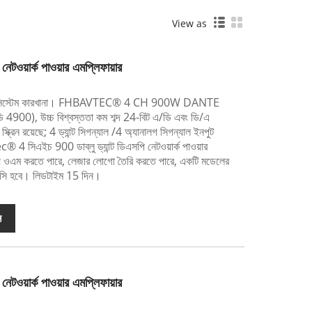
View as
েটওয়ার্ক পাওয়ার এমপ্লিফায়ার
ও সিস্টেম কারখানা। FHBAVTEC® 4 CH 900W DANTE
(ডি 4900), উচ্চ বিশ্বস্ততা কম শব্দ 24-বিট এ/ডি এবং ডি/এ
্ক্রিন রয়েছে; 4 ড্যান্ট সিগন্যাল /4 অ্যানালগ সিগন্যাল ইনপুট
সিএইচ 900 ডাব্লু ড্যান্ট ডিএসপি নেটওয়ার্ক পাওয়ার
্য ওএম করতে পারে, লেজার লোগো তৈরি করতে পারে, একটি মডেলের
পিসি হবে। লিডটাইম 15 দিন।
ন
েটওয়ার্ক পাওয়ার এমপ্লিফায়ার