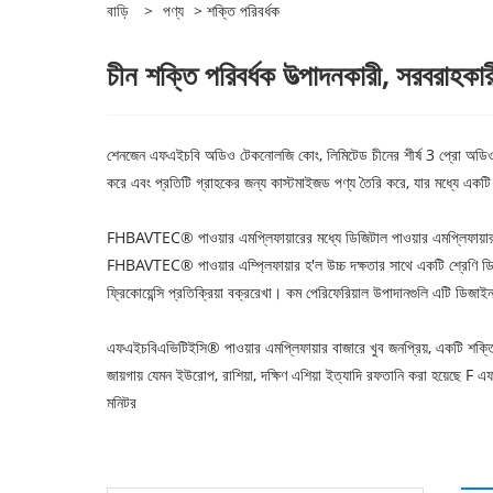
বাড়ি
>
পণ্য
> শক্তি পরিবর্ধক
চীন শক্তি পরিবর্ধক উত্পাদনকারী, সরবরাহকার
শেনজেন এফএইচবি অডিও টেকনোলজি কোং, লিমিটেড চীনের শীর্ষ 3 প্রো অড
করে এবং প্রতিটি গ্রাহকের জন্য কাস্টমাইজড পণ্য তৈরি করে, যার মধ্যে একটি
FHBAVTEC® পাওয়ার এমপ্লিফায়ারের মধ্যে ডিজিটাল পাওয়ার এমপ্লিফায়ার এবং ড
FHBAVTEC® পাওয়ার এম্প্লিফায়ার হ'ল উচ্চ দক্ষতার সাথে একটি শ্রেণি ডি প
ফ্রিকোয়েন্সি প্রতিক্রিয়া বক্ররেখা। কম পেরিফেরিয়াল উপাদানগুলি এটি ড
এফএইচবিএভিটিইসি® পাওয়ার এমপ্লিফায়ার বাজারে খুব জনপ্রিয়, একটি শক্ত
জায়গায় যেমন ইউরোপ, রাশিয়া, দক্ষিণ এশিয়া ইত্যাদি রফতানি করা হয়েছে F এফএ
মনিটর