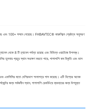
এবং 100+ সম্মান পেয়েছে। FHBAVTEC® কারুশিল্পে শ্রেষ্ঠত্ব অনুসরণ
চ্যানেল থেকে 8 টি চ্যানেল পর্যন্ত রয়েছে এবং বিভিন্ন ওয়াটেজে উপলব্ধ।
ির তুলনায় প্রচুর স্থান সংরক্ষণ করতে পারে, পাশাপাশি কম বিকৃতি এবং ভাল
চএস এবং এফসিসির মতো বেশিরভাগ শংসাপত্র পাস করেছে। এটি বিশ্বের অনেক
েন্টের জন্য সর্বজনীন স্থান, পাশাপাশি রেকর্ডিংয়ে ব্যবহারের জন্য উপযুক্ত