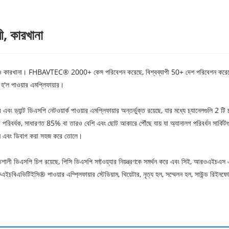
ী, কারখানা
িও কারখানা। FHBAVTEC® 2000+ কেস পরিবেশন করেছে, বিশ্বব্যাপী 50+ দেশ পরিবেশন করেছে 
 হ'ল পাওয়ার এমপ্লিফায়ার।
্যান্ট ডিএসপি নেটওয়ার্ক পাওয়ার এমপ্লিফায়ার অন্তর্ভুক্ত রয়েছে, যার মধ্যে চ্যানেলগুলি 2 টি 
রিবর্ধক, সাধারণত 85% বা তারও বেশি এবং ছোট আকারে পৌঁছে যায় যা অ্যানালগ পরিবর্ধন সার্কিটগুল
িজাইন এবং ডিবাগ করা সহজ করে তোলে।
িশালী ডিএসপি চিপ রয়েছে, পিসি ডিএসপি সফ্টওয়্যার নিয়ন্ত্রণকে সমর্থন করে এবং সিই, আরওএই
ইচবিএভিটিইসি® পাওয়ার এম্প্লিফায়ার স্টেডিয়াম, থিয়েটার, নৃত্য হল, সম্মেলন হল, সাউন্ড রিইনফোর্সম