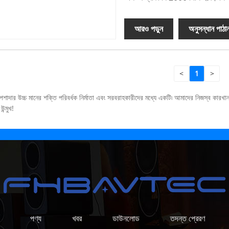
আরও পড়ুন
অনুসন্ধান পাঠা
<
1
>
র উচ্চ মানের শক্তি পরিবর্ধক নির্মাতা এবং সরবরাহকারীদের মধ্যে একটি৷ আমাদের নিজস্ব কারখানা
ন্মুখ!
পণ্য
খবর
ডাউনলোড
তদন্ত প্রেরণ