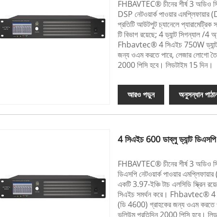
FHBAVTEC® চীনের শীর্ষ 3 অডি
DSP নেটওয়ার্ক পাওয়ার এমপ্লিফায়ার (
প্রতিটি আউটপুট চ্যানেলে প্যারামেট্রিক স
টি বিভাগ রয়েছে; 4 ড্যান্ট সিগন্যাল 
Fhbavtec® 4 সিএইচ 750W ড্যান্ট ডিএ
জন্য ওএম করতে পারে, লেজার লোগো তৈর
2000 পিসি হবে। লিডটাইম 15 দিন।
আরও পড়ুন
অনুসন্ধান পাঠা
4 সিএইচ 600 ডাব্লু ড্যান্ট ডিএসপি ন
FHBAVTEC® চীনের শীর্ষ 3 অডিও সিস
ডিএসপি নেটওয়ার্ক পাওয়ার এমপ্লিফায়া
একটি 3.97-ইঞ্চি টাচ এলসিডি স্ক্রিন রয়ে
সিএইচ সমর্থন করে। Fhbavtec® 4 সিএইচ
(ডি 4600) গ্রাহকের জন্য ওএম করতে প
ভলিউম প্রতিদিন 2000 পিসি হবে। লি