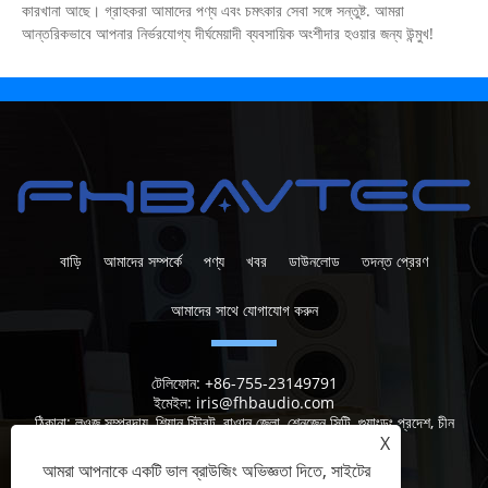
কারখানা আছে। গ্রাহকরা আমাদের পণ্য এবং চমৎকার সেবা সঙ্গে সন্তুষ্ট. আমরা
আন্তরিকভাবে আপনার নির্ভরযোগ্য দীর্ঘমেয়াদী ব্যবসায়িক অংশীদার হওয়ার জন্য উন্মুখ!
বাড়ি
আমাদের সম্পর্কে
পণ্য
খবর
ডাউনলোড
তদন্ত প্রেরণ
আমাদের সাথে যোগাযোগ করুন
টেলিফোন:
+86-755-23149791
ইমেইল:
iris@fhbaudio.com
ঠিকানা:
লুওজু সম্প্রদায়, শিয়ান স্ট্রিট, বাওান জেলা, শেনজেন সিটি, গুয়াংডং প্রদেশ, চীন
X
আমরা আপনাকে একটি ভাল ব্রাউজিং অভিজ্ঞতা দিতে, সাইটের