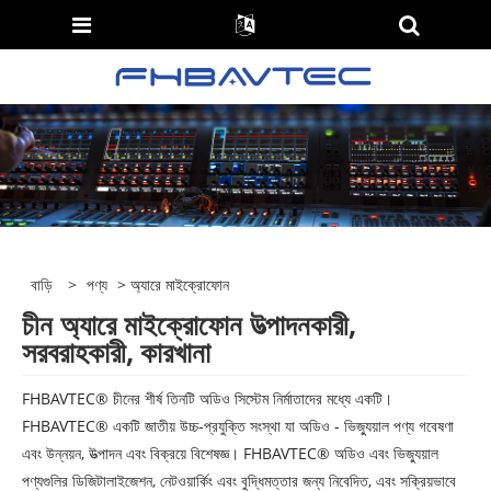
বাড়ি
>
পণ্য
> অ্যারে মাইক্রোফোন
চীন অ্যারে মাইক্রোফোন উত্পাদনকারী,
সরবরাহকারী, কারখানা
FHBAVTEC® চীনের শীর্ষ তিনটি অডিও সিস্টেম নির্মাতাদের মধ্যে একটি।
FHBAVTEC® একটি জাতীয় উচ্চ-প্রযুক্তি সংস্থা যা অডিও - ভিজ্যুয়াল পণ্য গবেষণা
এবং উন্নয়ন, উত্পাদন এবং বিক্রয়ে বিশেষজ্ঞ। FHBAVTEC® অডিও এবং ভিজ্যুয়াল
পণ্যগুলির ডিজিটালাইজেশন, নেটওয়ার্কিং এবং বুদ্ধিমত্তার জন্য নিবেদিত, এবং সক্রিয়ভাবে