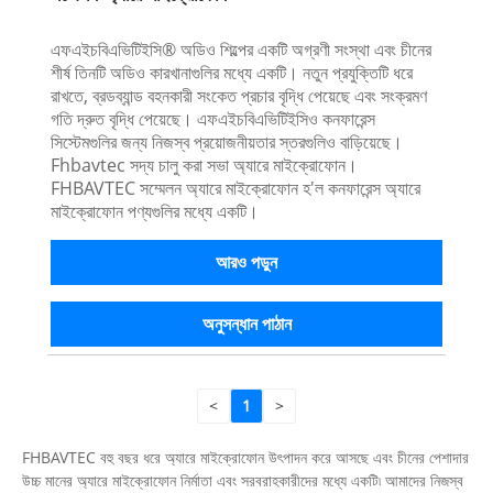
এফএইচবিএভিটিইসি® অডিও শিল্পের একটি অগ্রণী সংস্থা এবং চীনের
শীর্ষ তিনটি অডিও কারখানাগুলির মধ্যে একটি। নতুন প্রযুক্তিটি ধরে
রাখতে, ব্রডব্যান্ড বহনকারী সংকেত প্রচার বৃদ্ধি পেয়েছে এবং সংক্রমণ
গতি দ্রুত বৃদ্ধি পেয়েছে। এফএইচবিএভিটিইসিও কনফারেন্স
সিস্টেমগুলির জন্য নিজস্ব প্রয়োজনীয়তার স্তরগুলিও বাড়িয়েছে।
Fhbavtec সদ্য চালু করা সভা অ্যারে মাইক্রোফোন।
FHBAVTEC সম্মেলন অ্যারে মাইক্রোফোন হ'ল কনফারেন্স অ্যারে
মাইক্রোফোন পণ্যগুলির মধ্যে একটি।
আরও পড়ুন
অনুসন্ধান পাঠান
<
1
>
FHBAVTEC বহু বছর ধরে অ্যারে মাইক্রোফোন উৎপাদন করে আসছে এবং চীনের পেশাদার
উচ্চ মানের অ্যারে মাইক্রোফোন নির্মাতা এবং সরবরাহকারীদের মধ্যে একটি৷ আমাদের নিজস্ব