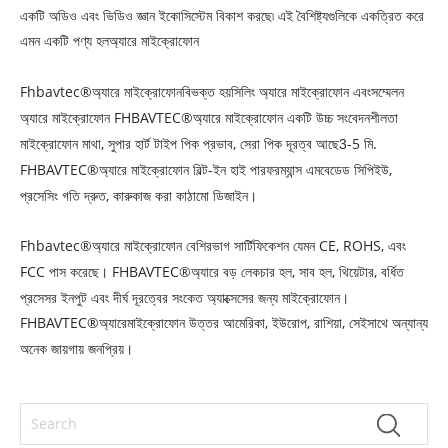
একটি অডিও এবং ভিডিও জ্ঞান ইকোসিস্টেম বিকাশ করছে৷ এই বৈশিষ্ট্যগুলিকে একত্রিত করে
এমন একটি পণ্য হল
মাইক্রোফোন
অ্যারে
Fhbavtec®
বিভক্ত হয়
মাইক্রোফোন এবং
অ্যারে মাইক্রোফোন
সিলিং অ্যারে
সম্মেলন
মাইক্রোফোন FHBAVTEC®
মাইক্রোফোন একটি উচ্চ সংবেদনশীলতা
অ্যারে
অ্যারে
মাইক্রোফোন মাথা, সুপার হার্ট টাইপ পিক প্রভাব, সেরা পিক দূরত্ব আছে
-5 মি.
3
FHBAVTEC®
মাইক্রোফোন বিল্ট-ইন হাই পারফরম্যান্স এমবেডেড সিপিইউ,
অ্যারে
প্রসেসিং গতি দ্রুত, কারুকাজ করা কাঠামো ডিজাইন।
Fhbavtec®
মাইক্রোফোন বেশিরভাগ সার্টিফিকেশন যেমন CE, ROHS, এবং
অ্যারে
FCC পাস করেছে। FHBAVTEC®
বড় লেকচার হল, সাব হল, থিয়েটার, বর্ধিত
অ্যারে
প্রসেসর ইনপুট এবং দীর্ঘ দূরত্বের সংকেত অ্যাক্সেসের জন্য মাইক্রোফোন।
FHBAVTEC®
মাইক্রোফোন উত্তর আমেরিকা, ইউরোপ, রাশিয়া, সেইসাথে অন্যান্য
অ্যারে
অনেক জায়গায় জনপ্রিয়।